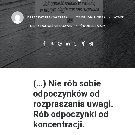
PRZEZ
KATARZYNA PLAZA
•
27 GRUDNIA, 2022
•
W
WEŹ
NIE PYTAJ, WEŹ SIĘ ROZWIŃ
•
0 KOMENTARZY
(…) Nie rób sobie
odpoczynków od
rozpraszania uwagi.
Rób odpoczynki od
koncentracji.