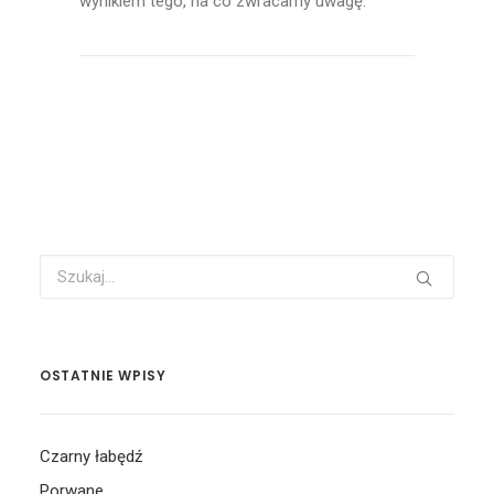
wynikiem tego, na co zwracamy uwagę.
OSTATNIE WPISY
Czarny łabędź
Porwane