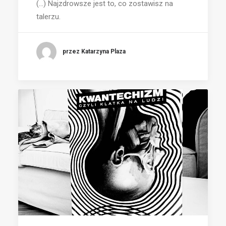
(...) Najzdrowsze jest to, co zostawisz na
talerzu.
przez Katarzyna Plaza