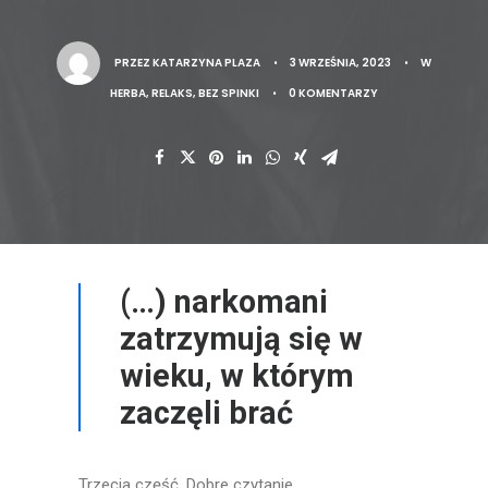
PRZEZ
KATARZYNA PLAZA
•
3 WRZEŚNIA, 2023
•
W
HERBA, RELAKS, BEZ SPINKI
•
0 KOMENTARZY
(…) narkomani
zatrzymują się w
wieku, w którym
zaczęli brać
Trzecia część. Dobre czytanie