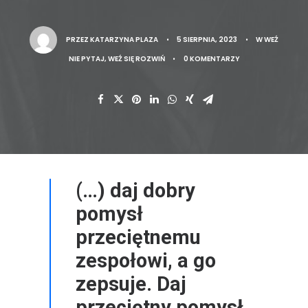
PRZEZ
KATARZYNA PLAZA
•
5 SIERPNIA, 2023
•
W
WEŹ
NIE PYTAJ, WEŹ SIĘ ROZWIŃ
•
0 KOMENTARZY
(…) daj dobry
pomysł
przeciętnemu
zespołowi, a go
zepsuje. Daj
przeciętny pomysł