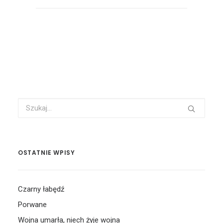
OSTATNIE WPISY
Czarny łabędź
Porwane
Wojna umarła, niech żyje wojna