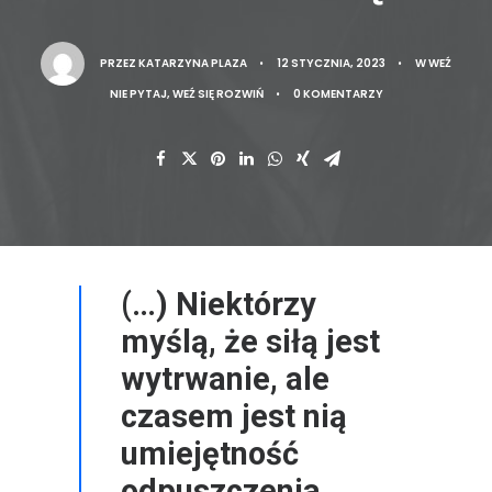
PRZEZ
KATARZYNA PLAZA
•
12 STYCZNIA, 2023
•
W
WEŹ
NIE PYTAJ, WEŹ SIĘ ROZWIŃ
•
0 KOMENTARZY
(…) Niektórzy
myślą, że siłą jest
wytrwanie, ale
czasem jest nią
umiejętność
odpuszczenia