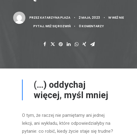
PRZEZ
KATARZYNA PLAZA
•
2 MAJA, 2023
•
W
WEŹ NIE
PYTAJ, WEŹ SIĘ ROZWIŃ
•
0 KOMENTARZY
(…) oddychaj
więcej, myśl mniej
O tym, że raczej nie pamiętamy ani jednej
lekcji, ani wykładu, które odpowiedziałyby na
pytanie: co robić, kiedy życie staje się trudne?