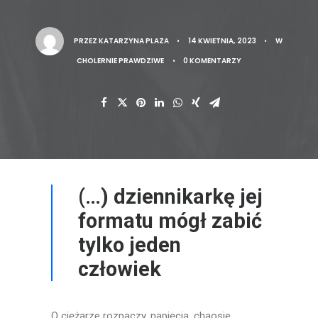
PRZEZ
KATARZYNA PLAZA
•
14 KWIETNIA, 2023
•
W
CHOLERNIE PRAWDZIWE
•
0 KOMENTARZY
(…) dziennikarkę jej
formatu mógł zabić
tylko jeden
człowiek
O ciężarze rozpaczy, napięcia, chaosie,